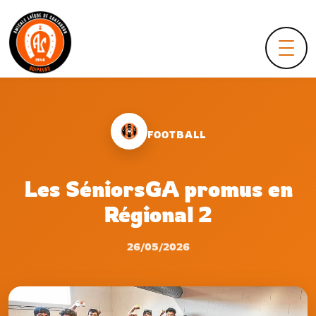
Menu
FOOTBALL
Les SéniorsGA promus en
Régional 2
26/05/2026